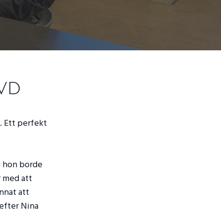
vd
. Ett perfekt
tt hon borde
r med att
nnat att
 efter Nina