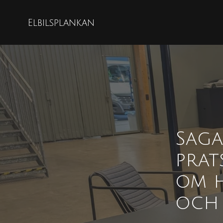
Elbilsplankan
Saga
prat
om h
och 