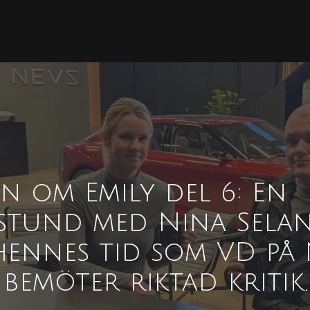
n om Emily del 6: En
stund med Nina Sela
ennes tid som VD på
bemöter riktad kritik.