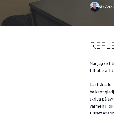
By
Alex
refl
När jag sist 
tillfälle att
Jag frågade 
ha känt gläd
skriva på av
värmen i lok
tillsattes s