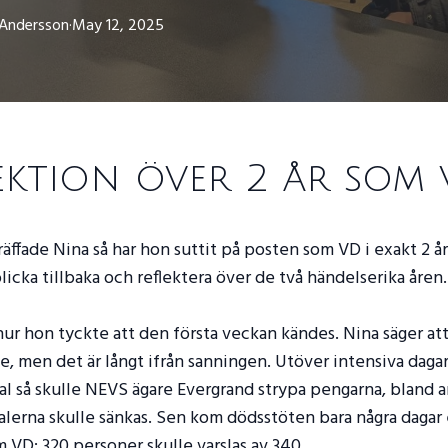
Andersson
·
May 12, 2025
ektion över 2 år som 
träffade Nina så har hon suttit på posten som VD i exakt 2 år
 blicka tillbaka och reflektera över de två händelserika åren.
hur hon tyckte att den första veckan kändes. Nina säger a
je, men det är långt ifrån sanningen. Utöver intensiva daga
tal så skulle NEVS ägare Evergrand strypa pengarna, bland a
alerna skulle sänkas. Sen kom dödsstöten bara några dagar
om VD: 320 personer skulle varslas av 340.