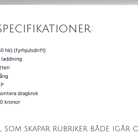
specifikationer:
0 hk) (fyrhjulsdrift)
 laddning
teri
lång
TP
 montera dragkrok
00 kronor
il som skapar rubriker både igår 