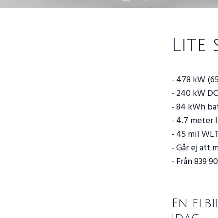
Lite 
- 478 kW (65
- 240 kW DC
- 84 kWh bat
- 4.7 meter 
- 45 mil WL
- Går ej att
- Från 839 9
En elb