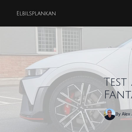
Elbilsplankan
Test
Fant
By
Alex